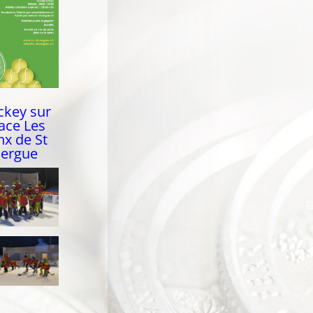
ckey sur
ace Les
nx de St
ergue