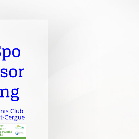
Spo
sor
ing
nis Club
St-Cergue