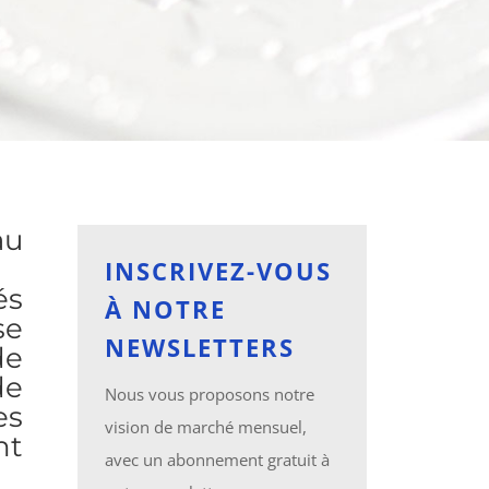
au
INSCRIVEZ-VOUS
és
À NOTRE
se
NEWSLETTERS
de
de
Nous vous proposons notre
es
vision de marché mensuel,
nt
avec un abonnement gratuit à